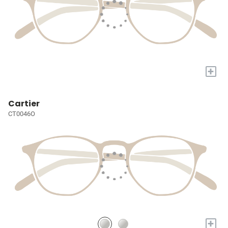
+
Cartier
CT0046O
+