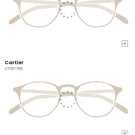
+
Cartier
CT0017RS
+