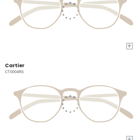
+
Cartier
CT0004RS
+