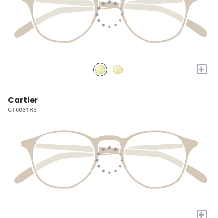
+
Cartier
CT0031RS
+