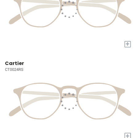
+
Cartier
CT0024RS
+