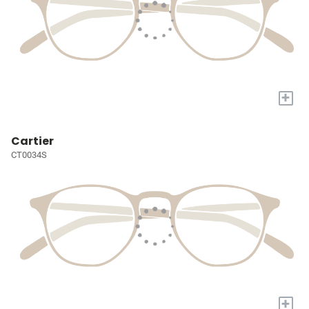
+
Cartier
CT0034S
+