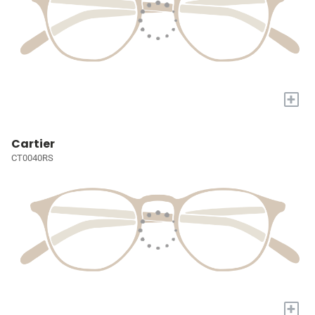
+
Cartier
CT0040RS
+