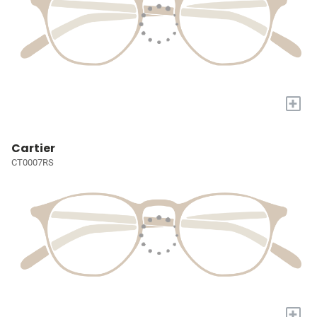
+
Cartier
CT0007RS
+