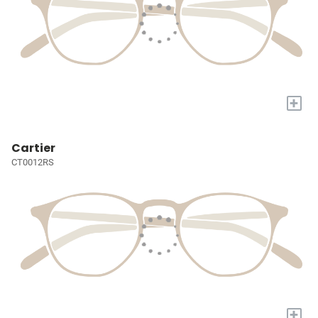
+
Cartier
CT0012RS
+