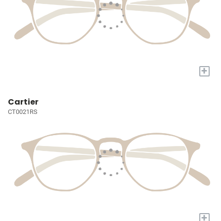
+
Cartier
CT0021RS
+